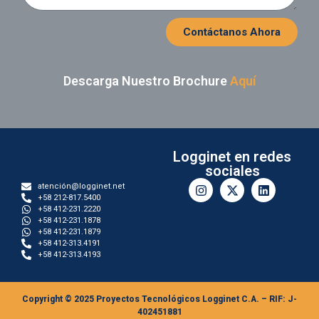
Contáctanos Ahora
Descarga Nuestro Brochure
Aquí
Logginet en redes
sociales
atención@logginet.net
+58 212-817.5400
+58 412-231.2220
+58 412-231.1878
+58 412-231.1879
+58 412-313.4191
+58 412-313.4193
Copyright © 2025 Proyectos Tecnológicos Logginet C.A. – RIF: J-
402451881