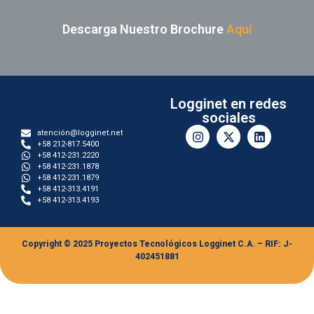
Descarga Nuestro Brochure
Aquí
Logginet en redes
sociales
atención@logginet.net
+58 212-817.5400
+58 412-231.2220
+58 412-231.1878
+58 412-231.1879
+58 412-313.4191
+58 412-313.4193
Copyright © 2025 Proyectos Tecnológicos Logginet C.A. – RIF: J-
402451881