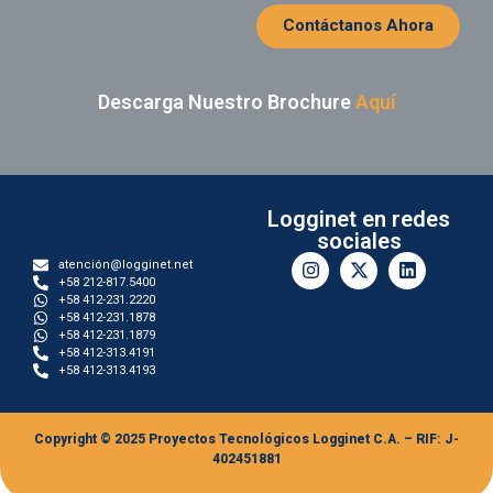
Contáctanos Ahora
Descarga Nuestro Brochure
Aquí
Logginet en redes
sociales
atención@logginet.net
+58 212-817.5400
+58 412-231.2220
+58 412-231.1878
+58 412-231.1879
+58 412-313.4191
+58 412-313.4193
Copyright © 2025 Proyectos Tecnológicos Logginet C.A. – RIF: J-
402451881